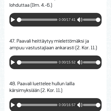
lohduttaa (Ilm. 4.-6.)
0:00
/
17:41
47. Paavali heittäytyy mielettömäksi ja
ampuu vastustajiaan ankarasti (2. Kor. 11.)
0:00
/
15:52
48. Paavali luettelee hullun lailla
kärsimyksiään (2. Kor. 11.)
0:00
/
16:57