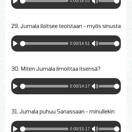
0:00
/
16:03
29. Jumala iloitsee teoistaan - myös sinusta
0:00
/
14:51
30. Miten Jumala ilmoittaa itsensä?
0:00
/
14:17
31. Jumala puhuu Sanassaan - minullekin
0:00
/
15:17